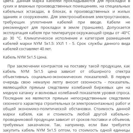
цвета. Данная марка кабелей прокладываются для прокладки в
сухих и влажных производственных помещениях, на специальных
кабельных эстакадах, в блоках, в производственных и жилых
зданиях и сооружениях. Для электроснабжения электроустановок,
требующих уплотнения кабелей при вводе. Кабели не
рекомендуют для прокладки в земле (траншеях). Допускается
эксплуатация кабеля при температуре окружающей среды от -40°С
до 30 °С. Климатическое исполнение и категория размещения
кабелей марки NYM 5x1.5: УXЛ 1 - 5. Срок службы данного вида
кабелей составляет 40 лет.
Кабель NYM 5x1.5 Цена.
При заключении контрактов на поставку такой продукции, как
кабель NYM 5x1.5 цена зависит от обширного спектра
объективныъ социально-экономических показателей. В первую
очередь свою немалую лепту вносит сезонность - показатель,
являющийся прямым следствием колебаний биржевых цен на
медную катанку и волновых колебаний показателя уровня спроса.
Последние же являются прямым непосредственным следствием
сезонного характера строительных (и электромонтажных) работ и
общей экономико-политической обстановки. Стоимость данной
марки кабеля, как и стоимость любой другой кабельно-
проводниковой продукции зависит от сроков поставки и объемов,
требуемых заказчиком. Так, например, если Вам требуется
закупить кабель NYM 5x1.5 оптом, то стоимость одной единицы