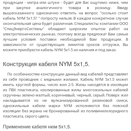
продукции - метра или штуки - будет для Вас ощутимо ниже, чем
при закупке аналогичного товара в розницу. Ввиду
вышесказанного однозначно ответить на вопрос "сколько стоит
кабель NYM 5x1.5? " попросту нельзя. В каждом конкретном случае
окончательная цена будет различная. Специалисты компании ООО
"СпецЭнергоСистемы" обладают широким опытом работ на
электротехнических рынках, поэтому всегда предложат Вам самые
лучшие условия поставки необходимой Вам продукции. В
зависимости от существующих лимитов сроков отгрузки, Вы
можете приобрести кабель NYM 5x1.5 из наличия и под заказ.
Конструкция кабеля NYM 5х1,5.
По особенностям конструкции данный вид кабелей представляет
из себя проводник с медными жилами. Кабель NYM 5x1.5 может
иметь круглой формы, число жил 2-5. Жилы находятся в изоляции
из ПВХ пластиката, изолированные жилы многожильных кабелей
скручены зелено-желтый, коричневый, черный, серый. Поверх жил
накладывается из не вулканизированной резиновой смеси,
одножильные кабели марки NYM исполняются без поясной
изоляции без экрана не бронированный из поливинилхлоридного
пластиката, серого цвета.
Применение кабеля нюм 5х1,5.