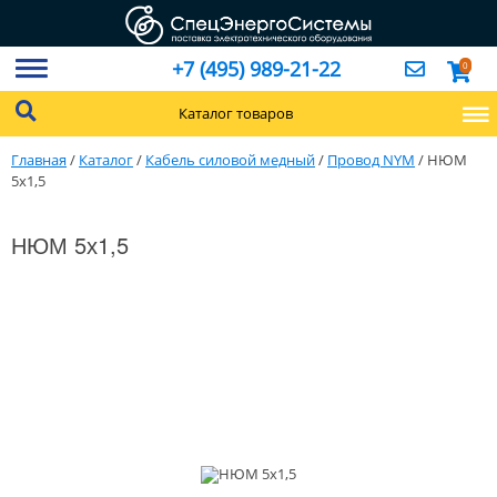
+7 (495) 989-21-22
0
Каталог товаров
Главная
/
Каталог
/
Кабель силовой медный
/
Провод NYM
/
НЮМ
5х1,5
НЮМ 5х1,5